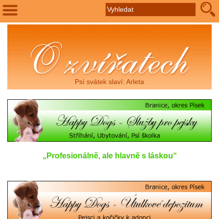
Psí svátek slaví: Arleta
„Profesionálně, ale hlavně s láskou“