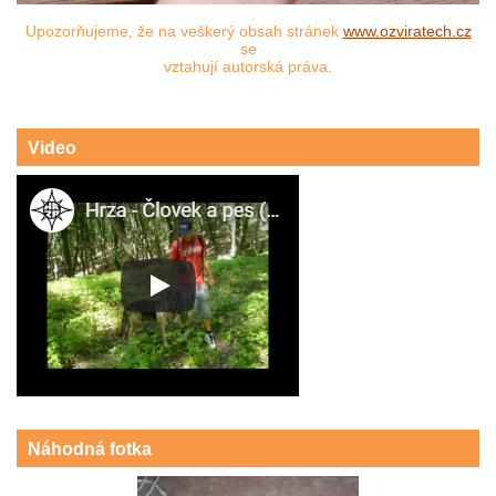
Upozorňujeme, že na veškerý obsah stránek
www.ozviratech.cz
se
vztahují autorská práva.
Video
Náhodná fotka