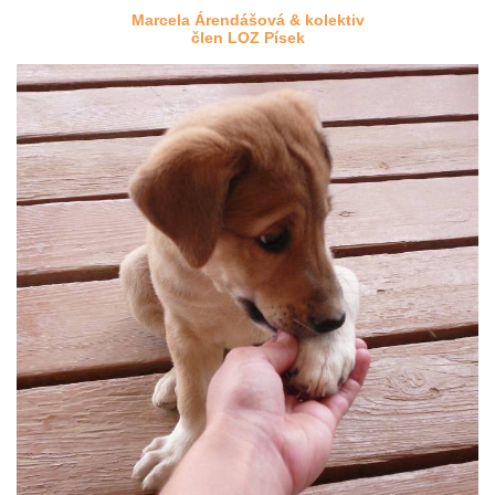
Marcela Árendášová & kolektiv
člen LOZ Písek