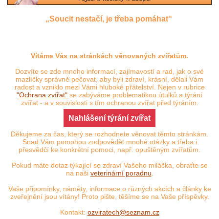
„Soucit nestačí, je třeba pomáhat“
Vítáme Vás na stránkách věnovaných zvířatům.
Dozvíte se zde mnoho informací, zajímavostí a rad, jak o své
mazlíčky správně pečovat, aby byli zdraví, krásní, dělali Vám
radost a vzniklo mezi Vámi hluboké přátelství. Nejen v rubrice
"Ochrana zvířat"
se zabýváme problematikou útulků a týrání
zvířat - a v souvislosti s tím ochranou zvířat před týráním.
Nahlášení týrání zvířat
Děkujeme za čas, který se rozhodnete věnovat těmto stránkám.
Snad Vám pomohou zodpovědět mnohé otázky a třeba i
přesvědčí ke konkrétní pomoci, např. opuštěným zvířatům.
Pokud máte dotaz týkající se zdraví Vašeho miláčka, obraťte se
na naši
veterinární poradnu
.
Vaše připomínky, náměty, informace o různých akcích a články ke
zveřejnění jsou vítány! Proto pište, těšíme se na Vaše příspěvky.
Kontakt:
ozviratech@seznam.cz